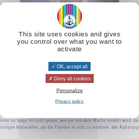
This site uses cookies and gives
Sous-titres :
No subtitle
Français
you control over what you want to
English
Español
Deutsch
Italiano
activate
Nederlands
Russian
Românã
Português
Greek
Turk
Hungarian
OK, accept all
Polski
Bulgarian
Deny all cookies
Personalize
aam Mikhael Aivanhov über den wahren Sinn und Nutzen des Opfers: Die
Privacy policy
mme so lange ihr Licht geben, wie sie von dem Wachs ernährt wird, das
nötigen Materialien, um die Flamme in sich zu ernähren: alle Äußerungen