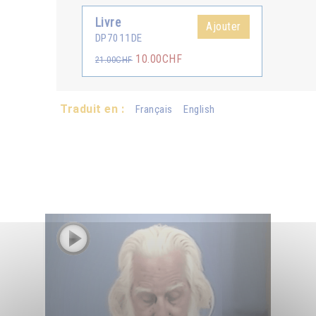
Livre
Ajouter
DP7011DE
10.00CHF
21.00CHF
Traduit en :
Français
English