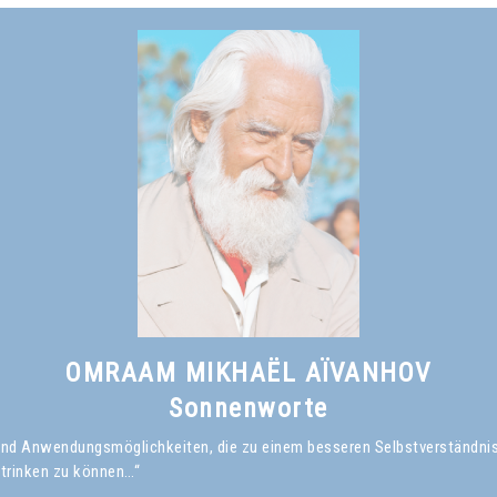
nicht von innen, durch persönliche Anstrengungen, erreicht hat.*
Omraam Mikhaël Aïvanhov
Siehe das Buch
Was ist ein geistiger Meister?
, kapitel I
OMRAAM MIKHAËL AÏVANHOV
Sonnenworte
en und Anwendungsmöglichkeiten, die zu einem besseren Selbstverständni
 trinken zu können…“