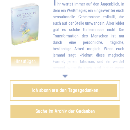
I
hr wartet immer auf den Augenblick, in
dem ein Weißmagier, ein Eingeweihter euch
sensationelle Geheimnisse enthüllt, die
euch auf der Stelle umwandeln. Aber leider
gibt es solche Geheimnisse nicht. Die
Transformation des Menschen ist nur
durch eine persönliche, tägliche,
beständige Arbeit möglich. Wenn euch
jemand sagt: »Nehmt diese magische
Hinzufügen
Formel, jenen Talisman, und ihr werdet
gesund, wenn ihr krank seid, heiter, wenn
ihr angsterfüllt seid, kraftvoll, wenn ihr schwach seid«, dann wisst ihr,
dass dies Lügen von jemandem sind, der daran interessiert ist, euch zu
täuschen. Ein wirklicher Eingeweihter dagegen wird euch sagen: »Meine
Ich abonniere den Tagesgedanken
Kinder, alles ist möglich, aber nur, wenn ihr euch anstrengt. Darum wird
das, was ihr erarbeitet habt, so beständig sein, dass es euch niemand
wegnehmen kann.« Und ihr müsst wissen, dass alles, was man durch
Suche im Archiv der Gedanken
magische Methoden erreicht – es ist wahr, dass es welche mit einer
gewissen Wirksamkeit gibt –, niemals endgültig sein kann. Kurze Zeit
darauf verliert man alles, was man zu besitzen glaubte, weil man es