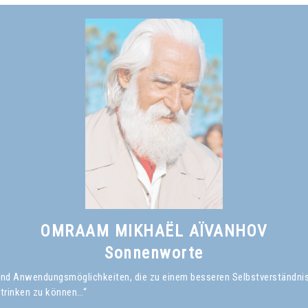
Omraam Mikhaël Aïvanhov
Siehe das Buch
Das Lächeln des Weisen
, kapitel I
OMRAAM MIKHAËL AÏVANHOV
Sonnenworte
en und Anwendungsmöglichkeiten, die zu einem besseren Selbstverständni
 trinken zu können…“