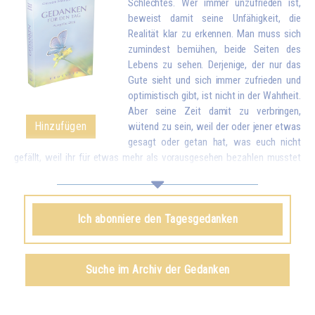
Schlechtes. Wer immer unzufrieden ist,
beweist damit seine Unfähigkeit, die
Realität klar zu erkennen. Man muss sich
zumindest bemühen, beide Seiten des
Lebens zu sehen. Derjenige, der nur das
Gute sieht und sich immer zufrieden und
optimistisch gibt, ist nicht in der Wahrheit.
Aber seine Zeit damit zu verbringen,
Hinzufügen
wütend zu sein, weil der oder jener etwas
gesagt oder getan hat, was euch nicht
gefällt, weil ihr für etwas mehr als vorausgesehen bezahlen musstet
oder sogar noch dümmer, weil das Essen zu verkocht, zu salzig oder
nicht salzig genug ist, wegen solch kleiner Unannehmlichkeiten zu
reagieren, als wären es Katastrophen, wird euch schließlich
Ich abonniere den Tagesgedanken
stumpfsinnig machen. Vergleicht deshalb diese Kleinigkeiten mit all
dem Reichtum, den euch das Leben bringt. Wenn ihr euch bewusst
werdet, dass ihr wegen kleiner Unstimmigkeiten vergessen könnt, wie
viele schöne und gute Dinge es in der Welt gibt und dass ihr das Leben
Suche im Archiv der Gedanken
eurer Familie und eurer Umgebung durcheinanderbringt, werdet ihr euch
schämen...*