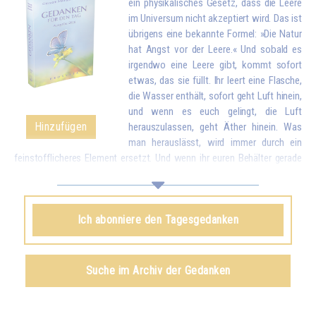
ein physikalisches Gesetz, dass die Leere
im Universum nicht akzeptiert wird. Das ist
übrigens eine bekannte Formel: »Die Natur
hat Angst vor der Leere.« Und sobald es
irgendwo eine Leere gibt, kommt sofort
etwas, das sie füllt. Ihr leert eine Flasche,
die Wasser enthält, sofort geht Luft hinein,
und wenn es euch gelingt, die Luft
Hinzufügen
herauszulassen, geht Äther hinein. Was
man herauslässt, wird immer durch ein
feinstofflicheres Element ersetzt. Und wenn ihr euren Behälter gerade
geleert habt, indem ihr eure Liebe und eure guten Wünsche allen
Geschöpfen gegeben habt, kommt sofort etwas von oben, um euch zu
füllen.*
Ich abonniere den Tagesgedanken
Omraam Mikhaël Aïvanhov
Siehe das Buch
Geistiges und künstlerisches Schaffen
,
Suche im Archiv der Gedanken
kapitel VIII