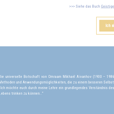
Siehe das Buch
Geistig
Ich 
Die universelle Botschaft von Omraam Mikhaël Aïvanhov (1900 – 1986) 
Methoden und Anwendungsmöglichkeiten, die zu einem besseren Selbst
„Ich möchte euch durch meine Lehre ein grundlegendes Verständnis des 
Lebens trinken zu können…“