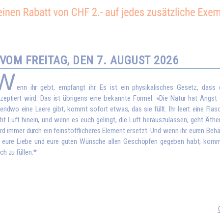
OM FREITAG, DEN 7. AUGUST 2026
W
enn ihr gebt, empfangt ihr. Es ist ein physikalisches Gesetz, dass
zeptiert wird. Das ist übrigens eine bekannte Formel: »Die Natur hat Angst
gendwo eine Leere gibt, kommt sofort etwas, das sie füllt. Ihr leert eine Flas
ht Luft hinein, und wenn es euch gelingt, die Luft herauszulassen, geht Äthe
rd immer durch ein feinstofflicheres Element ersetzt. Und wenn ihr euren Behä
r eure Liebe und eure guten Wünsche allen Geschöpfen gegeben habt, kom
ch zu füllen.*