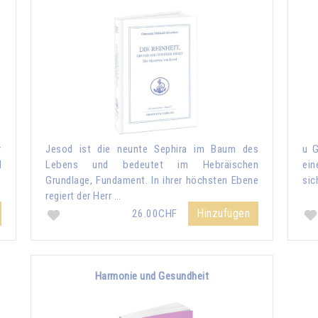
r
Jesod ist die neunte Sephira im Baum des
u G
d
Lebens und bedeutet im Hebräischen
ein
Grundlage, Fundament. In ihrer höchsten Ebene
sic
regiert der Herr …
Hinzufügen
26.00CHF
Harmonie und Gesundheit