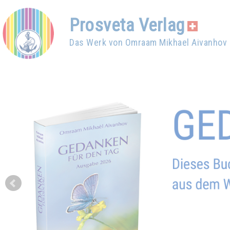
Prosveta Verlag
Das Werk von Omraam Mikhael Aivanhov
Prev