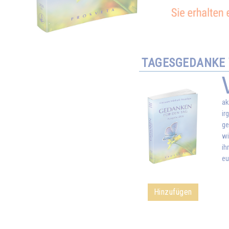
TAGESGEDANKE V
ak
ir
ge
wi
ih
eu
Hinzufügen