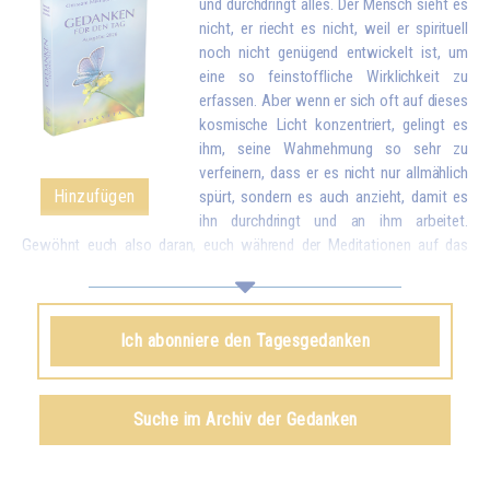
und durchdringt alles. Der Mensch sieht es
nicht, er riecht es nicht, weil er spirituell
noch nicht genügend entwickelt ist, um
eine so feinstoffliche Wirklichkeit zu
erfassen. Aber wenn er sich oft auf dieses
kosmische Licht konzentriert, gelingt es
ihm, seine Wahrnehmung so sehr zu
verfeinern, dass er es nicht nur allmählich
Hinzufügen
spürt, sondern es auch anzieht, damit es
ihn durchdringt und an ihm arbeitet.
Gewöhnt euch also daran, euch während der Meditationen auf das
himmlische Licht zu konzentrieren, um es anzuziehen und in euch
einzuführen. Es wird nach und nach alle verbrauchten, kranken Partikel
eures Körpers durch neue, reinere Partikel ersetzen. Und wenn ihr einmal
Ich abonniere den Tagesgedanken
das Licht in euch aufgesogen habt, könnt ihr euch noch üben, dieses
Licht in die ganze Welt zu schicken, um allen Menschen zu helfen.*
Omraam Mikhaël Aïvanhov
Suche im Archiv der Gedanken
Siehe das Buch
Das Licht, lebendiger Geist
, kapitel IX