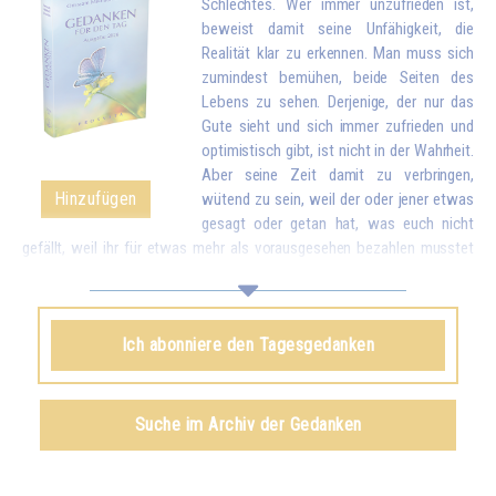
Schlechtes. Wer immer unzufrieden ist,
beweist damit seine Unfähigkeit, die
Realität klar zu erkennen. Man muss sich
zumindest bemühen, beide Seiten des
Lebens zu sehen. Derjenige, der nur das
Gute sieht und sich immer zufrieden und
optimistisch gibt, ist nicht in der Wahrheit.
Aber seine Zeit damit zu verbringen,
Hinzufügen
wütend zu sein, weil der oder jener etwas
gesagt oder getan hat, was euch nicht
gefällt, weil ihr für etwas mehr als vorausgesehen bezahlen musstet
oder sogar noch dümmer, weil das Essen zu verkocht, zu salzig oder
nicht salzig genug ist, wegen solch kleiner Unannehmlichkeiten zu
reagieren, als wären es Katastrophen, wird euch schließlich
Ich abonniere den Tagesgedanken
stumpfsinnig machen. Vergleicht deshalb diese Kleinigkeiten mit all
dem Reichtum, den euch das Leben bringt. Wenn ihr euch bewusst
werdet, dass ihr wegen kleiner Unstimmigkeiten vergessen könnt, wie
viele schöne und gute Dinge es in der Welt gibt und dass ihr das Leben
Suche im Archiv der Gedanken
eurer Familie und eurer Umgebung durcheinanderbringt, werdet ihr euch
schämen...*