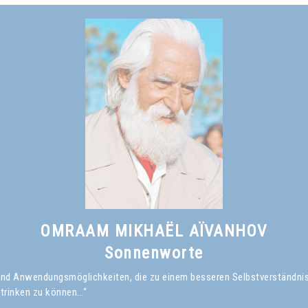
Omraam Mikhaël Aïvanhov
Siehe das Buch
Das Lächeln des Weisen
, kapitel I
OMRAAM MIKHAËL AÏVANHOV
Sonnenworte
en und Anwendungsmöglichkeiten, die zu einem besseren Selbstverständni
 trinken zu können…“