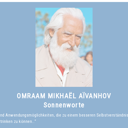
Omraam Mikhaël Aïvanhov
Siehe das Buch
Das Lächeln des Weisen
, kapitel I
OMRAAM MIKHAËL AÏVANHOV
Sonnenworte
en und Anwendungsmöglichkeiten, die zu einem besseren Selbstverständni
 trinken zu können…“