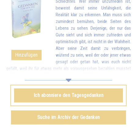
Schlechtes. Wer immer unzufrieden ist,
beweist damit seine Unfähigkeit, die
Realität klar zu erkennen. Man muss sich
zumindest bemühen, beide Seiten des
Lebens zu sehen. Derjenige, der nur das
Gute sieht und sich immer zufrieden und
optimistisch gibt, ist nicht in der Wahrheit.
Aber seine Zeit damit zu verbringen,
Hinzufügen
wütend zu sein, weil der oder jener etwas
gesagt oder getan hat, was euch nicht
gefällt, weil ihr für etwas mehr als vorausgesehen bezahlen musstet
oder sogar noch dümmer, weil das Essen zu verkocht, zu salzig oder
nicht salzig genug ist, wegen solch kleiner Unannehmlichkeiten zu
reagieren, als wären es Katastrophen, wird euch schließlich
Ich abonniere den Tagesgedanken
stumpfsinnig machen. Vergleicht deshalb diese Kleinigkeiten mit all
dem Reichtum, den euch das Leben bringt. Wenn ihr euch bewusst
werdet, dass ihr wegen kleiner Unstimmigkeiten vergessen könnt, wie
viele schöne und gute Dinge es in der Welt gibt und dass ihr das Leben
Suche im Archiv der Gedanken
eurer Familie und eurer Umgebung durcheinanderbringt, werdet ihr euch
schämen...*