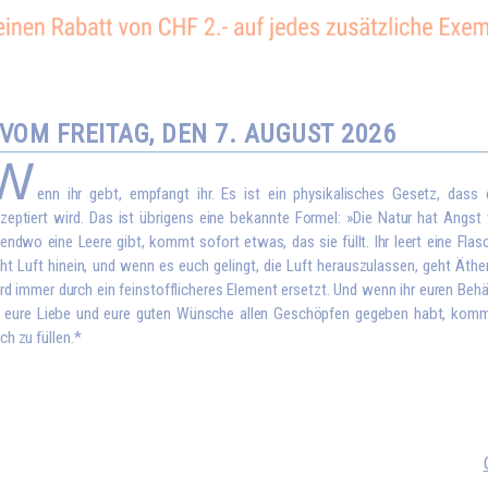
OM FREITAG, DEN 7. AUGUST 2026
W
enn ihr gebt, empfangt ihr. Es ist ein physikalisches Gesetz, dass
zeptiert wird. Das ist übrigens eine bekannte Formel: »Die Natur hat Angst
gendwo eine Leere gibt, kommt sofort etwas, das sie füllt. Ihr leert eine Flas
ht Luft hinein, und wenn es euch gelingt, die Luft herauszulassen, geht Äthe
rd immer durch ein feinstofflicheres Element ersetzt. Und wenn ihr euren Behä
r eure Liebe und eure guten Wünsche allen Geschöpfen gegeben habt, kom
ch zu füllen.*