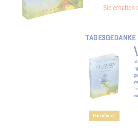
TAGESGEDANKE V
ak
ir
ge
wi
ih
eu
Hinzufügen