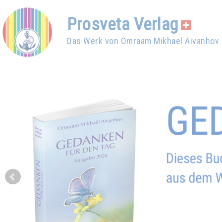
Prosveta Verlag
Das Werk von Omraam Mikhael Aivanhov
Prev