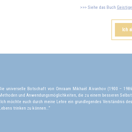
Siehe das Buch
Geistig
Ich 
Die universelle Botschaft von Omraam Mikhaël Aïvanhov (1900 – 1986) 
Methoden und Anwendungsmöglichkeiten, die zu einem besseren Selbst
„Ich möchte euch durch meine Lehre ein grundlegendes Verständnis des 
Lebens trinken zu können…“