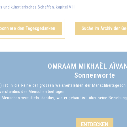
es und künstlerisches Schaffen
, kapitel VIII
abonniere den Tagesgedanken
Suche im Archiv der G
OMRAAM MIKHAËL AÏVA
Sonnenworte
ist in die Reihe der grossen Weisheitslehren der Menschheitsgeschich
verständnis des Menschen beitragen.
Menschen vermitteln: darüber, wie er gebaut ist, über seine Beziehun
ENTDECKEN