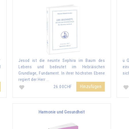
r
Jesod ist die neunte Sephira im Baum des
u G
d
Lebens und bedeutet im Hebräischen
ein
Grundlage, Fundament. In ihrer höchsten Ebene
sic
regiert der Herr …
Hinzufügen
26.00CHF
Harmonie und Gesundheit