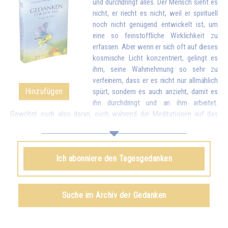
und durchdringt alles. Der Mensch sieht es
nicht, er riecht es nicht, weil er spirituell
noch nicht genügend entwickelt ist, um
eine so feinstoffliche Wirklichkeit zu
erfassen. Aber wenn er sich oft auf dieses
kosmische Licht konzentriert, gelingt es
ihm, seine Wahrnehmung so sehr zu
verfeinern, dass er es nicht nur allmählich
Hinzufügen
spürt, sondern es auch anzieht, damit es
ihn durchdringt und an ihm arbeitet.
Gewöhnt euch also daran, euch während der Meditationen auf das
himmlische Licht zu konzentrieren, um es anzuziehen und in euch
einzuführen. Es wird nach und nach alle verbrauchten, kranken Partikel
eures Körpers durch neue, reinere Partikel ersetzen. Und wenn ihr einmal
Ich abonniere den Tagesgedanken
das Licht in euch aufgesogen habt, könnt ihr euch noch üben, dieses
Licht in die ganze Welt zu schicken, um allen Menschen zu helfen.*
Omraam Mikhaël Aïvanhov
Suche im Archiv der Gedanken
Siehe das Buch
Das Licht, lebendiger Geist
, kapitel IX