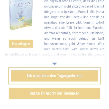
ein physikalisches Gesetz, dass die Leere
im Universum nicht akzeptiert wird. Das ist
übrigens eine bekannte Formel: »Die Natur
hat Angst vor der Leere.« Und sobald es
irgendwo eine Leere gibt, kommt sofort
etwas, das sie füllt. Ihr leert eine Flasche,
die Wasser enthält, sofort geht Luft hinein,
und wenn es euch gelingt, die Luft
Hinzufügen
herauszulassen, geht Äther hinein. Was
man herauslässt, wird immer durch ein
feinstofflicheres Element ersetzt. Und wenn ihr euren Behälter gerade
geleert habt, indem ihr eure Liebe und eure guten Wünsche allen
Geschöpfen gegeben habt, kommt sofort etwas von oben, um euch zu
füllen.*
Ich abonniere den Tagesgedanken
Omraam Mikhaël Aïvanhov
Siehe das Buch
Geistiges und künstlerisches Schaffen
,
Suche im Archiv der Gedanken
kapitel VIII