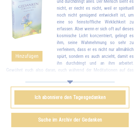
und durchdringt alles. Der Mensch sieht es
nicht, er riecht es nicht, weil er spirituell
noch nicht genügend entwickelt ist, um
eine so feinstoffliche Wirklichkeit zu
erfassen. Aber wenn er sich oft auf dieses
kosmische Licht konzentriert, gelingt es
ihm, seine Wahrnehmung so sehr zu
verfeinern, dass er es nicht nur allmählich
Hinzufügen
spürt, sondern es auch anzieht, damit es
ihn durchdringt und an ihm arbeitet.
Gewöhnt euch also daran, euch während der Meditationen auf das
himmlische Licht zu konzentrieren, um es anzuziehen und in euch
einzuführen. Es wird nach und nach alle verbrauchten, kranken Partikel
eures Körpers durch neue, reinere Partikel ersetzen. Und wenn ihr einmal
Ich abonniere den Tagesgedanken
das Licht in euch aufgesogen habt, könnt ihr euch noch üben, dieses
Licht in die ganze Welt zu schicken, um allen Menschen zu helfen.*
Omraam Mikhaël Aïvanhov
Suche im Archiv der Gedanken
Siehe das Buch
Das Licht, lebendiger Geist
, kapitel IX