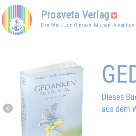
Prosveta Verlag
Das Werk von Omraam Mikhael Aivanhov
Prev