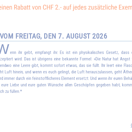
OM FREITAG, DEN 7. AUGUST 2026
W
enn ihr gebt, empfangt ihr. Es ist ein physikalisches Gesetz, dass
zeptiert wird. Das ist übrigens eine bekannte Formel: »Die Natur hat Angst
gendwo eine Leere gibt, kommt sofort etwas, das sie füllt. Ihr leert eine Flas
ht Luft hinein, und wenn es euch gelingt, die Luft herauszulassen, geht Äthe
rd immer durch ein feinstofflicheres Element ersetzt. Und wenn ihr euren Behä
r eure Liebe und eure guten Wünsche allen Geschöpfen gegeben habt, kom
ch zu füllen.*