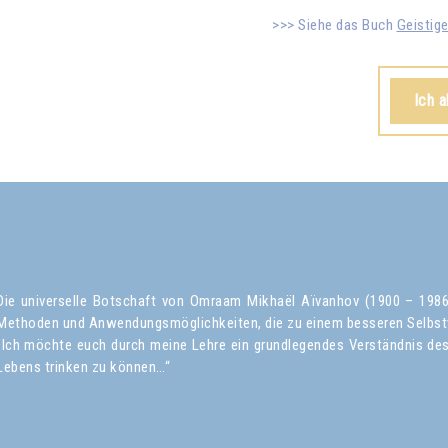
Siehe das Buch
Geistig
Ich 
Die universelle Botschaft von Omraam Mikhaël Aïvanhov (1900 – 1986) 
Methoden und Anwendungsmöglichkeiten, die zu einem besseren Selbst
„Ich möchte euch durch meine Lehre ein grundlegendes Verständnis des 
Lebens trinken zu können…“