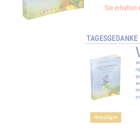
TAGESGEDANKE V
ak
ir
ge
wi
ih
eu
Hinzufügen