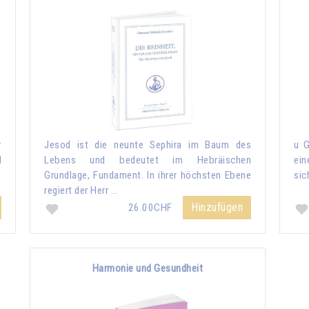
r
Jesod ist die neunte Sephira im Baum des
u G
d
Lebens und bedeutet im Hebräischen
ein
Grundlage, Fundament. In ihrer höchsten Ebene
sic
regiert der Herr …
Hinzufügen
26.00CHF
Harmonie und Gesundheit