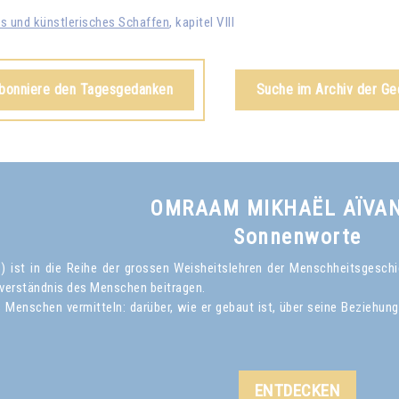
es und künstlerisches Schaffen
, kapitel VIII
abonniere den Tagesgedanken
Suche im Archiv der G
OMRAAM MIKHAËL AÏVA
Sonnenworte
ist in die Reihe der grossen Weisheitslehren der Menschheitsgeschich
verständnis des Menschen beitragen.
Menschen vermitteln: darüber, wie er gebaut ist, über seine Beziehun
ENTDECKEN