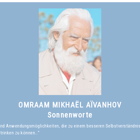
Omraam Mikhaël Aïvanhov
Siehe das Buch
Das Lächeln des Weisen
, kapitel I
OMRAAM MIKHAËL AÏVANHOV
Sonnenworte
en und Anwendungsmöglichkeiten, die zu einem besseren Selbstverständni
 trinken zu können…“