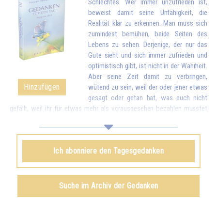
Schlechtes. Wer immer unzufrieden ist,
beweist damit seine Unfähigkeit, die
Realität klar zu erkennen. Man muss sich
zumindest bemühen, beide Seiten des
Lebens zu sehen. Derjenige, der nur das
Gute sieht und sich immer zufrieden und
optimistisch gibt, ist nicht in der Wahrheit.
Aber seine Zeit damit zu verbringen,
Hinzufügen
wütend zu sein, weil der oder jener etwas
gesagt oder getan hat, was euch nicht
gefällt, weil ihr für etwas mehr als vorausgesehen bezahlen musstet
oder sogar noch dümmer, weil das Essen zu verkocht, zu salzig oder
nicht salzig genug ist, wegen solch kleiner Unannehmlichkeiten zu
reagieren, als wären es Katastrophen, wird euch schließlich
Ich abonniere den Tagesgedanken
stumpfsinnig machen. Vergleicht deshalb diese Kleinigkeiten mit all
dem Reichtum, den euch das Leben bringt. Wenn ihr euch bewusst
werdet, dass ihr wegen kleiner Unstimmigkeiten vergessen könnt, wie
viele schöne und gute Dinge es in der Welt gibt und dass ihr das Leben
Suche im Archiv der Gedanken
eurer Familie und eurer Umgebung durcheinanderbringt, werdet ihr euch
schämen...*