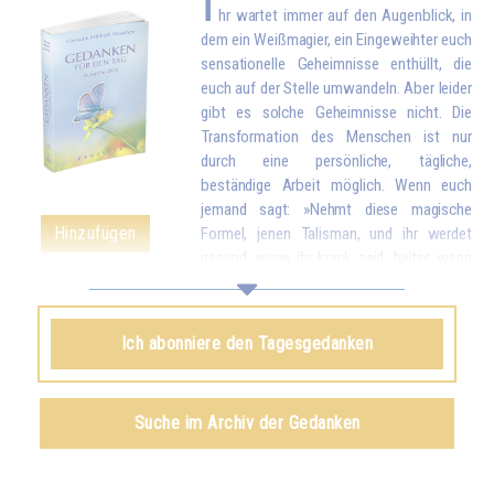
I
hr wartet immer auf den Augenblick, in
dem ein Weißmagier, ein Eingeweihter euch
sensationelle Geheimnisse enthüllt, die
euch auf der Stelle umwandeln. Aber leider
gibt es solche Geheimnisse nicht. Die
Transformation des Menschen ist nur
durch eine persönliche, tägliche,
beständige Arbeit möglich. Wenn euch
jemand sagt: »Nehmt diese magische
Hinzufügen
Formel, jenen Talisman, und ihr werdet
gesund, wenn ihr krank seid, heiter, wenn
ihr angsterfüllt seid, kraftvoll, wenn ihr schwach seid«, dann wisst ihr,
dass dies Lügen von jemandem sind, der daran interessiert ist, euch zu
täuschen. Ein wirklicher Eingeweihter dagegen wird euch sagen: »Meine
Ich abonniere den Tagesgedanken
Kinder, alles ist möglich, aber nur, wenn ihr euch anstrengt. Darum wird
das, was ihr erarbeitet habt, so beständig sein, dass es euch niemand
wegnehmen kann.« Und ihr müsst wissen, dass alles, was man durch
Suche im Archiv der Gedanken
magische Methoden erreicht – es ist wahr, dass es welche mit einer
gewissen Wirksamkeit gibt –, niemals endgültig sein kann. Kurze Zeit
darauf verliert man alles, was man zu besitzen glaubte, weil man es