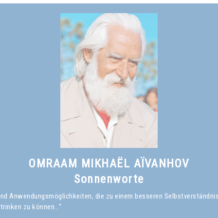
nicht von innen, durch persönliche Anstrengungen, erreicht hat.*
Omraam Mikhaël Aïvanhov
Siehe das Buch
Was ist ein geistiger Meister?
, kapitel I
OMRAAM MIKHAËL AÏVANHOV
Sonnenworte
en und Anwendungsmöglichkeiten, die zu einem besseren Selbstverständni
 trinken zu können…“