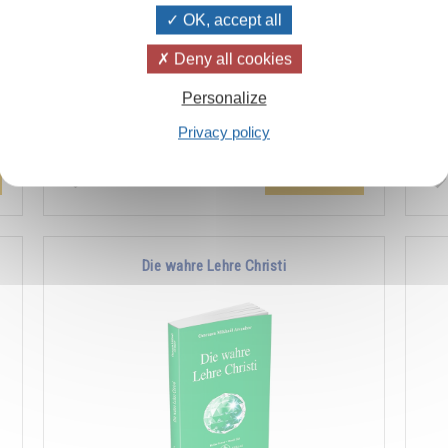
OK, accept all
Deny all cookies
n
Der Überlieferung zufolge ist das Licht die
Wie
Personalize
r
lebende Substanz, mit der Gott die Welt
Sch
f
erschaffen hat. Seit einigen Jahren hat es
abe
Privacy policy
besonders …
Hinzufügen
14.00CHF
Die wahre Lehre Christi