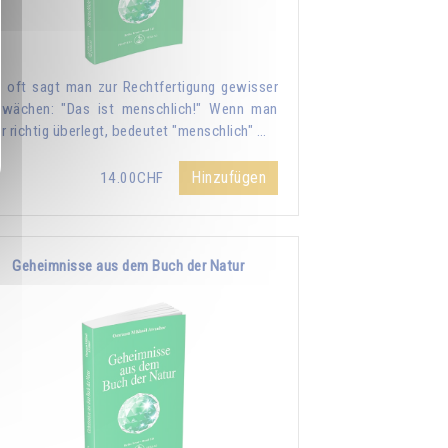
 oft sagt man zur Rechtfertigung gewisser
wächen: "Das ist menschlich!" Wenn man
r richtig überlegt, bedeutet "menschlich" …
Hinzufügen
14.00CHF
Geheimnisse aus dem Buch der Natur