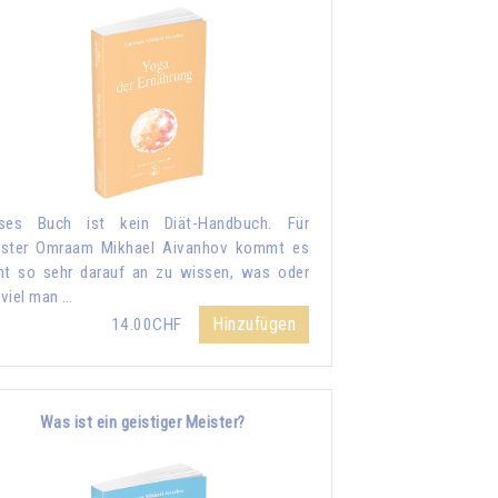
eses Buch ist kein Diät-Handbuch. Für
ister Omraam Mikhael Aivanhov kommt es
ht so sehr darauf an zu wissen, was oder
viel man …
Hinzufügen
14.00CHF
Was ist ein geistiger Meister?