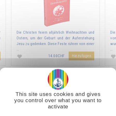
r
Die Christen feiern alljährlich Weihnachten und
Die
e
Ostern, um der Geburt und der Auferstehung
vo
Jesu zu gedenken. Diese Feste rühren von einer
wur
…
…
Hinzufügen
14.00CHF
Das Licht, lebendiger Geist
This site uses cookies and gives
you control over what you want to
activate