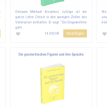
e
Omraam Mikhaël Aïvanhov zufolge ist die
Wir
r
ganze Lehre Christi in den wenigen Zeilen des
uns
Vaterunser enthalten. Er sagt: "Ein Eingeweihter
kön
geht …
Hinzufügen
14.00CHF
Die geometrischen Figuren und ihre Sprache