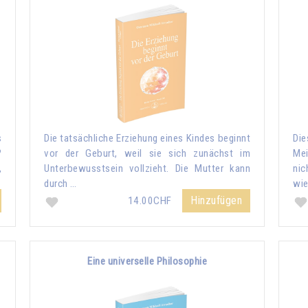
s
Die tatsächliche Erziehung eines Kindes beginnt
Di
?
vor der Geburt, weil sie sich zunächst im
Me
,
Unterbewusstsein vollzieht. Die Mutter kann
nic
durch …
wie
Hinzufügen
14.00CHF
Eine universelle Philosophie