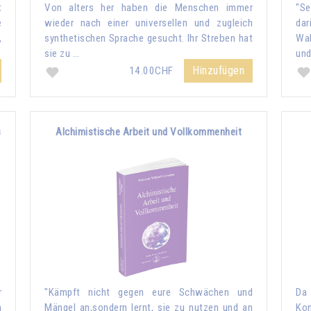
t
Von alters her haben die Menschen immer
"Se
e
wieder nach einer universellen und zugleich
dar
,
synthetischen Sprache gesucht. Ihr Streben hat
Wah
sie zu …
und
Hinzufügen
14.00CHF
s
Alchimistische Arbeit und Vollkommenheit
r
"Kämpft nicht gegen eure Schwächen und
Da
n
Mängel an,sondern lernt, sie zu nutzen und an
Kom