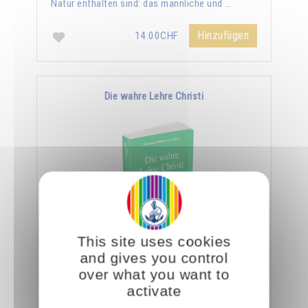
Natur enthalten sind: das männliche und …
Hinzufügen
14.00CHF
Die wahre Lehre Christi
This site uses cookies
Omraam Mikhaël Aïvanhov zufolge ist die
and gives you control
ganze Lehre Christi in den wenigen Zeilen des
over what you want to
Vaterunser enthalten. Er sagt: "Ein Eingeweihter
activate
geht …