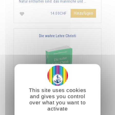
Natur enthalten sind: das männliche und …
Hinzufügen
14.00CHF
Die wahre Lehre Christi
This site uses cookies
Omraam Mikhaël Aïvanhov zufolge ist die
and gives you control
ganze Lehre Christi in den wenigen Zeilen des
over what you want to
Vaterunser enthalten. Er sagt: "Ein Eingeweihter
activate
geht …