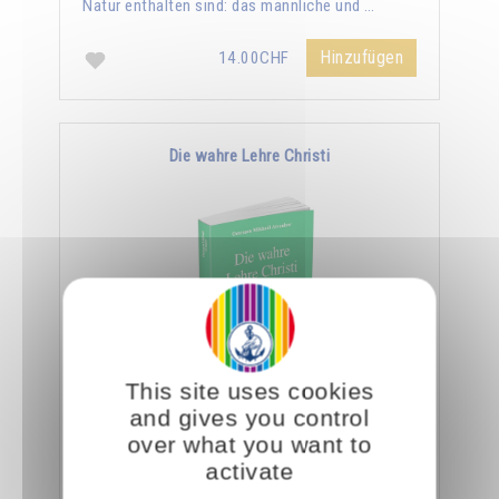
Natur enthalten sind: das männliche und …
Hinzufügen
14.00CHF
Die wahre Lehre Christi
This site uses cookies
Omraam Mikhaël Aïvanhov zufolge ist die
and gives you control
ganze Lehre Christi in den wenigen Zeilen des
over what you want to
Vaterunser enthalten. Er sagt: "Ein Eingeweihter
activate
geht …