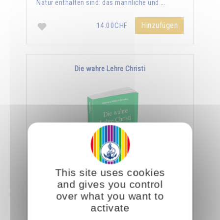
Natur enthalten sind: das männliche und …
Hinzufügen
14.00CHF
Die wahre Lehre Christi
This site uses cookies
Omraam Mikhaël Aïvanhov zufolge ist die
and gives you control
ganze Lehre Christi in den wenigen Zeilen des
over what you want to
Vaterunser enthalten. Er sagt: "Ein Eingeweihter
activate
geht …