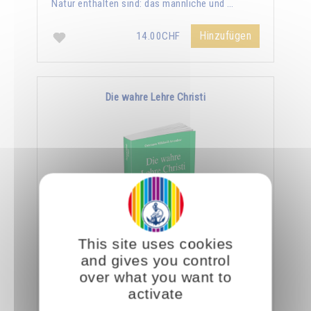
Natur enthalten sind: das männliche und …
Hinzufügen
14.00CHF
Die wahre Lehre Christi
This site uses cookies
Omraam Mikhaël Aïvanhov zufolge ist die
and gives you control
ganze Lehre Christi in den wenigen Zeilen des
over what you want to
Vaterunser enthalten. Er sagt: "Ein Eingeweihter
activate
geht …