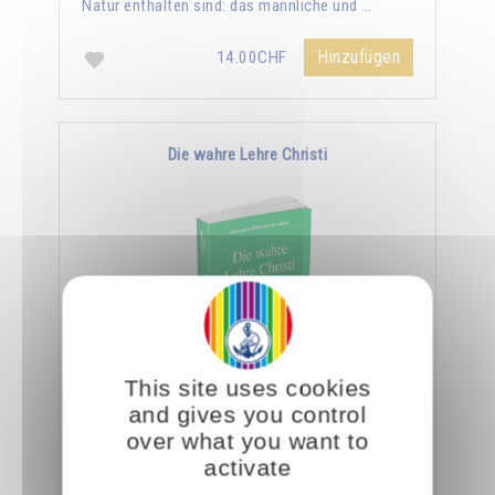
Natur enthalten sind: das männliche und …
Hinzufügen
14.00CHF
Die wahre Lehre Christi
This site uses cookies
Omraam Mikhaël Aïvanhov zufolge ist die
and gives you control
ganze Lehre Christi in den wenigen Zeilen des
over what you want to
Vaterunser enthalten. Er sagt: "Ein Eingeweihter
activate
geht …