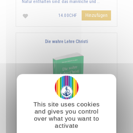
Natur enthalten sind: das männliche und …
Hinzufügen
14.00CHF
Die wahre Lehre Christi
This site uses cookies
Omraam Mikhaël Aïvanhov zufolge ist die
and gives you control
ganze Lehre Christi in den wenigen Zeilen des
over what you want to
Vaterunser enthalten. Er sagt: "Ein Eingeweihter
activate
geht …