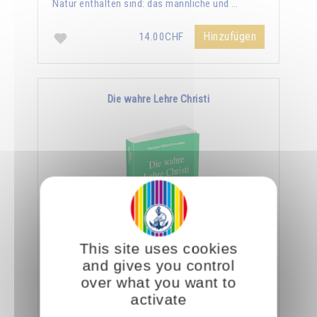
Natur enthalten sind: das männliche und …
Hinzufügen
14.00CHF
Die wahre Lehre Christi
This site uses cookies
Omraam Mikhaël Aïvanhov zufolge ist die
and gives you control
ganze Lehre Christi in den wenigen Zeilen des
over what you want to
Vaterunser enthalten. Er sagt: "Ein Eingeweihter
activate
geht …