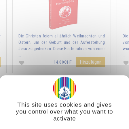
r
Die Christen feiern alljährlich Weihnachten und
Die
e
Ostern, um der Geburt und der Auferstehung
vo
Jesu zu gedenken. Diese Feste rühren von einer
wur
…
…
Hinzufügen
14.00CHF
Das Licht, lebendiger Geist
This site uses cookies and gives
you control over what you want to
activate