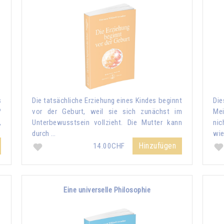
s
Die tatsächliche Erziehung eines Kindes beginnt
Di
?
vor der Geburt, weil sie sich zunächst im
Me
,
Unterbewusstsein vollzieht. Die Mutter kann
nic
durch …
wie
Hinzufügen
14.00CHF
Eine universelle Philosophie