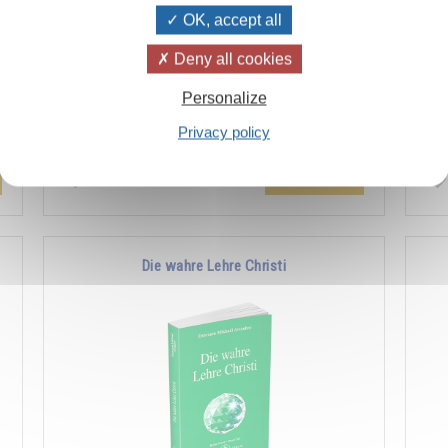
OK, accept all
Deny all cookies
n
Der Überlieferung zufolge ist das Licht die
Wie
Personalize
r
lebende Substanz, mit der Gott die Welt
Sch
f
erschaffen hat. Seit einigen Jahren hat es
abe
Privacy policy
besonders …
Hinzufügen
14.00CHF
Die wahre Lehre Christi