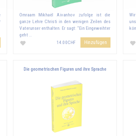
e
Omraam Mikhaël Aïvanhov zufolge ist die
Wir
r
ganze Lehre Christi in den wenigen Zeilen des
uns
Vaterunser enthalten. Er sagt: "Ein Eingeweihter
kön
geht …
Hinzufügen
14.00CHF
Die geometrischen Figuren und ihre Sprache