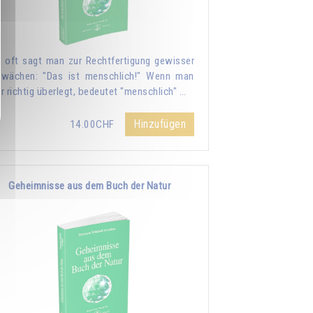
 oft sagt man zur Rechtfertigung gewisser
wächen: "Das ist menschlich!" Wenn man
r richtig überlegt, bedeutet "menschlich" …
Hinzufügen
14.00CHF
Geheimnisse aus dem Buch der Natur