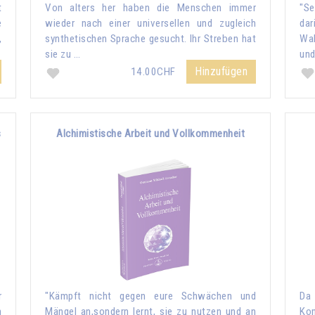
t
Von alters her haben die Menschen immer
"Se
e
wieder nach einer universellen und zugleich
dar
,
synthetischen Sprache gesucht. Ihr Streben hat
Wah
sie zu …
und
Hinzufügen
14.00CHF
s
Alchimistische Arbeit und Vollkommenheit
r
"Kämpft nicht gegen eure Schwächen und
Da
n
Mängel an,sondern lernt, sie zu nutzen und an
Kom