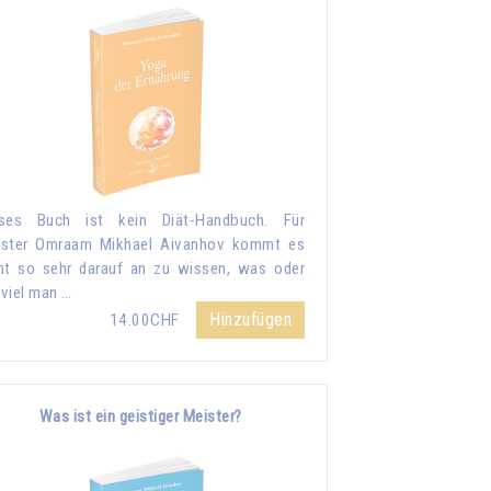
eses Buch ist kein Diät-Handbuch. Für
ister Omraam Mikhael Aivanhov kommt es
ht so sehr darauf an zu wissen, was oder
viel man …
Hinzufügen
14.00CHF
Was ist ein geistiger Meister?