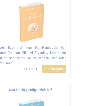
eses Buch ist kein Diät-Handbuch. Für
ister Omraam Mikhael Aivanhov kommt es
ht so sehr darauf an zu wissen, was oder
viel man …
Hinzufügen
14.00CHF
Was ist ein geistiger Meister?