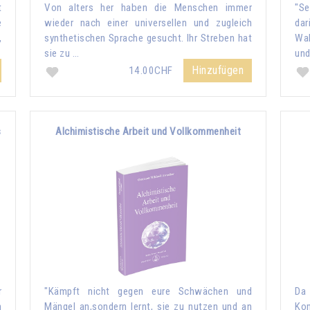
t
Von alters her haben die Menschen immer
"Se
e
wieder nach einer universellen und zugleich
dar
,
synthetischen Sprache gesucht. Ihr Streben hat
Wah
sie zu …
und
Hinzufügen
14.00CHF
s
Alchimistische Arbeit und Vollkommenheit
r
"Kämpft nicht gegen eure Schwächen und
Da
n
Mängel an,sondern lernt, sie zu nutzen und an
Kom