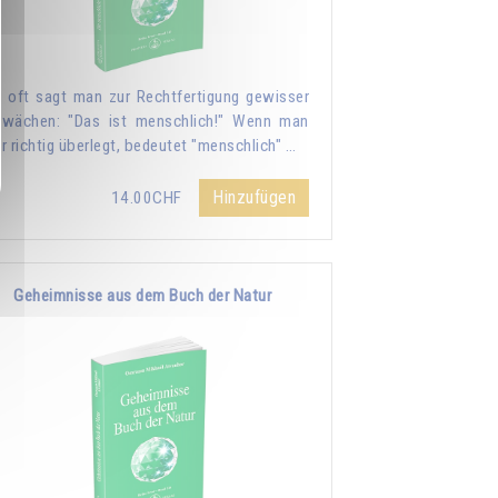
 oft sagt man zur Rechtfertigung gewisser
wächen: "Das ist menschlich!" Wenn man
r richtig überlegt, bedeutet "menschlich" …
Hinzufügen
14.00CHF
Geheimnisse aus dem Buch der Natur