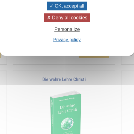
OK, accept all
Deny all cookies
n
Der Überlieferung zufolge ist das Licht die
Wie
Personalize
r
lebende Substanz, mit der Gott die Welt
Sch
f
erschaffen hat. Seit einigen Jahren hat es
abe
Privacy policy
besonders …
Hinzufügen
14.00CHF
Die wahre Lehre Christi