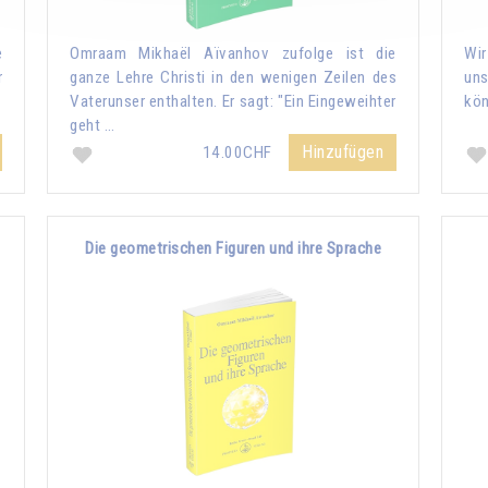
e
Omraam Mikhaël Aïvanhov zufolge ist die
Wir
r
ganze Lehre Christi in den wenigen Zeilen des
uns
Vaterunser enthalten. Er sagt: "Ein Eingeweihter
kön
geht …
Hinzufügen
14.00CHF
Die geometrischen Figuren und ihre Sprache