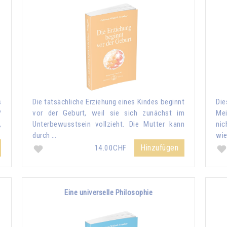
s
Die tatsächliche Erziehung eines Kindes beginnt
Di
?
vor der Geburt, weil sie sich zunächst im
Me
,
Unterbewusstsein vollzieht. Die Mutter kann
nic
durch …
wie
Hinzufügen
14.00CHF
Eine universelle Philosophie