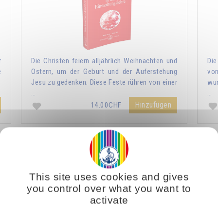
r
Die Christen feiern alljährlich Weihnachten und
Die
e
Ostern, um der Geburt und der Auferstehung
vo
Jesu zu gedenken. Diese Feste rühren von einer
wur
…
…
Hinzufügen
14.00CHF
Das Licht, lebendiger Geist
This site uses cookies and gives
you control over what you want to
activate