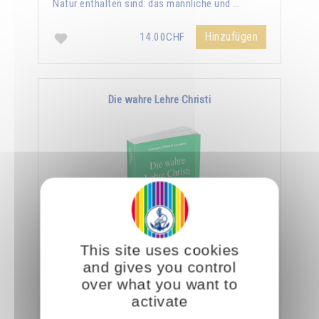
Natur enthalten sind: das männliche und …
Hinzufügen
14.00CHF
Die wahre Lehre Christi
This site uses cookies
Omraam Mikhaël Aïvanhov zufolge ist die
and gives you control
ganze Lehre Christi in den wenigen Zeilen des
over what you want to
Vaterunser enthalten. Er sagt: "Ein Eingeweihter
activate
geht …