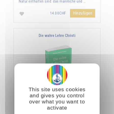
Natur enthalten sind: das männliche und …
Hinzufügen
14.00CHF
Die wahre Lehre Christi
This site uses cookies
Omraam Mikhaël Aïvanhov zufolge ist die
and gives you control
ganze Lehre Christi in den wenigen Zeilen des
over what you want to
Vaterunser enthalten. Er sagt: "Ein Eingeweihter
activate
geht …