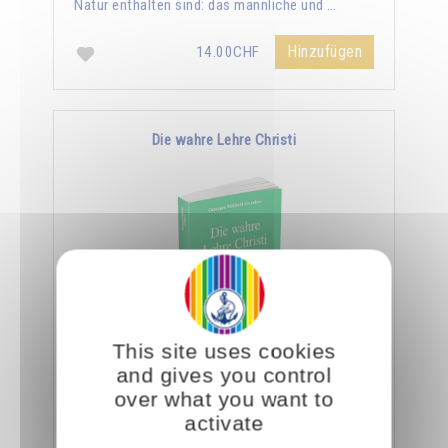
Natur enthalten sind: das männliche und …
Hinzufügen
14.00CHF
Die wahre Lehre Christi
This site uses cookies
Omraam Mikhaël Aïvanhov zufolge ist die
and gives you control
ganze Lehre Christi in den wenigen Zeilen des
over what you want to
Vaterunser enthalten. Er sagt: "Ein Eingeweihter
activate
geht …