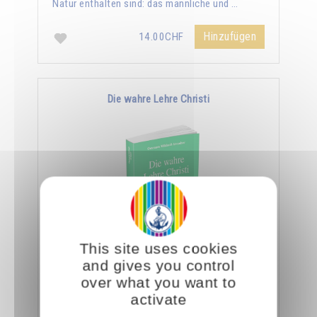
Natur enthalten sind: das männliche und …
Hinzufügen
14.00CHF
Die wahre Lehre Christi
This site uses cookies
Omraam Mikhaël Aïvanhov zufolge ist die
and gives you control
ganze Lehre Christi in den wenigen Zeilen des
over what you want to
Vaterunser enthalten. Er sagt: "Ein Eingeweihter
activate
geht …