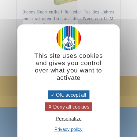
Dieses Buch enthält für jeden Tag des Jahres
einen schönen Text aus dem Werk von O. M.
Aïvanhov. Es schöpft aus der Vielseitigkeit, …
Hinzufügen
16.00CHF
This site uses cookies
and gives you control
over what you want to
activate
Ich abonniere den Newsletter
OK, accept all
Ok !
Deny all cookies
Über Prosveta
Personalize
Omraam Mikhaël Aïvanhov
Privacy policy
Prosveta international