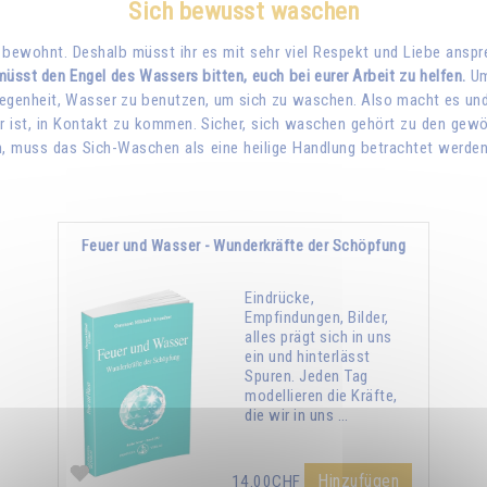
Sich bewusst waschen
 bewohnt. Deshalb müsst ihr es mit sehr viel Respekt und Liebe ansp
 müsst den Engel des Wassers bitten, euch bei eurer Arbeit zu helfen.
Um
egenheit, Wasser zu benutzen, um sich zu waschen. Also macht es und v
ist, in Kontakt zu kommen. Sicher, sich waschen gehört zu den gewöh
, muss das Sich-Waschen als eine heilige Handlung betrachtet werden
Feuer und Wasser - Wunderkräfte der Schöpfung
Eindrücke,
Empfindungen, Bilder,
alles prägt sich in uns
ein und hinterlässt
Spuren. Jeden Tag
modellieren die Kräfte,
die wir in uns …
Hinzufügen
14.00CHF