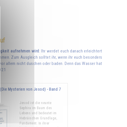
uf
igkeit aufnehmen wird
: Ihr werdet euch danach erleichtert
ehmen. Zum Ausgleich solltet ihr, wenn ihr euch besonders
nd vor allem nicht duschen oder baden. Denn das Wasser hat
2021
 (Die Mysterien von Jesod) - Band 7
Jesod ist die neunte
Sephira im Baum des
Lebens und bedeutet im
Hebräischen Grundlage,
Fundament. In ihrer