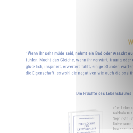
W
"
Wenn ihr sehr müde seid, nehmt ein Bad oder wascht e
fühlen. Macht das Gleiche, wenn ihr verwirrt, traurig od
glücklich, inspiriert, erweitert fühlt, einige Stunden wa
die Eigenschaft, sowohl die negativen wie auch die pos
Die Früchte des Lebensbaums 
»Der Leben
Kabbala mit
Sephiroth is
Universums,
bewohnt und