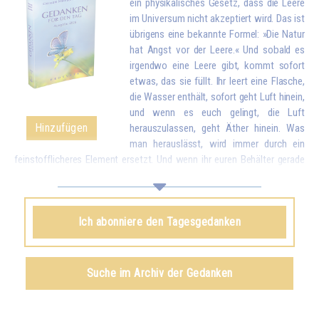
ein physikalisches Gesetz, dass die Leere
im Universum nicht akzeptiert wird. Das ist
übrigens eine bekannte Formel: »Die Natur
hat Angst vor der Leere.« Und sobald es
irgendwo eine Leere gibt, kommt sofort
etwas, das sie füllt. Ihr leert eine Flasche,
die Wasser enthält, sofort geht Luft hinein,
und wenn es euch gelingt, die Luft
Hinzufügen
herauszulassen, geht Äther hinein. Was
man herauslässt, wird immer durch ein
feinstofflicheres Element ersetzt. Und wenn ihr euren Behälter gerade
geleert habt, indem ihr eure Liebe und eure guten Wünsche allen
Geschöpfen gegeben habt, kommt sofort etwas von oben, um euch zu
füllen.*
Ich abonniere den Tagesgedanken
Omraam Mikhaël Aïvanhov
Siehe das Buch
Geistiges und künstlerisches Schaffen
,
Suche im Archiv der Gedanken
kapitel VIII