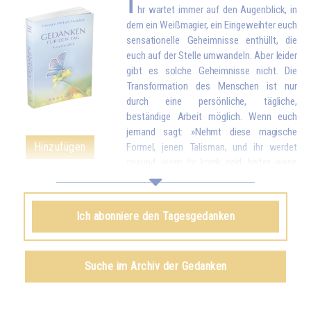
I
hr wartet immer auf den Augenblick, in
dem ein Weißmagier, ein Eingeweihter euch
sensationelle Geheimnisse enthüllt, die
euch auf der Stelle umwandeln. Aber leider
gibt es solche Geheimnisse nicht. Die
Transformation des Menschen ist nur
durch eine persönliche, tägliche,
beständige Arbeit möglich. Wenn euch
jemand sagt: »Nehmt diese magische
Hinzufügen
Formel, jenen Talisman, und ihr werdet
gesund, wenn ihr krank seid, heiter, wenn
ihr angsterfüllt seid, kraftvoll, wenn ihr schwach seid«, dann wisst ihr,
dass dies Lügen von jemandem sind, der daran interessiert ist, euch zu
täuschen. Ein wirklicher Eingeweihter dagegen wird euch sagen: »Meine
Ich abonniere den Tagesgedanken
Kinder, alles ist möglich, aber nur, wenn ihr euch anstrengt. Darum wird
das, was ihr erarbeitet habt, so beständig sein, dass es euch niemand
wegnehmen kann.« Und ihr müsst wissen, dass alles, was man durch
Suche im Archiv der Gedanken
magische Methoden erreicht – es ist wahr, dass es welche mit einer
gewissen Wirksamkeit gibt –, niemals endgültig sein kann. Kurze Zeit
darauf verliert man alles, was man zu besitzen glaubte, weil man es