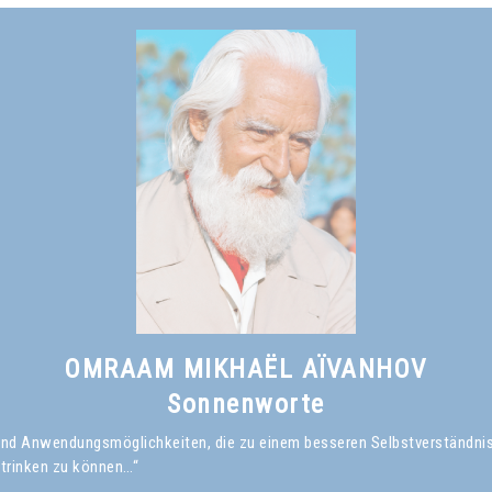
nicht von innen, durch persönliche Anstrengungen, erreicht hat.*
Omraam Mikhaël Aïvanhov
Siehe das Buch
Was ist ein geistiger Meister?
, kapitel I
OMRAAM MIKHAËL AÏVANHOV
Sonnenworte
en und Anwendungsmöglichkeiten, die zu einem besseren Selbstverständni
 trinken zu können…“