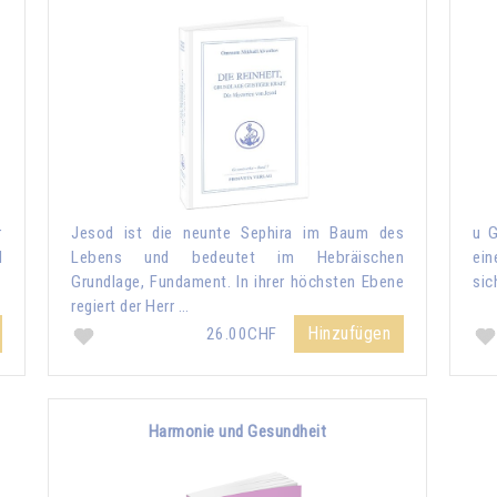
r
Jesod ist die neunte Sephira im Baum des
u G
d
Lebens und bedeutet im Hebräischen
ein
Grundlage, Fundament. In ihrer höchsten Ebene
sic
regiert der Herr …
Hinzufügen
26.00CHF
Harmonie und Gesundheit