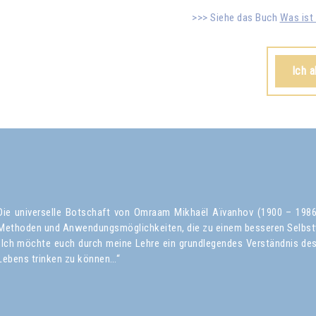
Siehe das Buch
Was ist 
Ich 
Die universelle Botschaft von Omraam Mikhaël Aïvanhov (1900 – 1986) 
Methoden und Anwendungsmöglichkeiten, die zu einem besseren Selbst
„Ich möchte euch durch meine Lehre ein grundlegendes Verständnis des 
Lebens trinken zu können…“