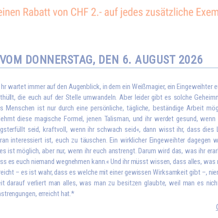
VOM DONNERSTAG, DEN 6. AUGUST 2026
I
hr wartet immer auf den Augenblick, in dem ein Weißmagier, ein Eingeweihter 
thüllt, die euch auf der Stelle umwandeln. Aber leider gibt es solche Geheim
s Menschen ist nur durch eine persönliche, tägliche, beständige Arbeit mö
ehmt diese magische Formel, jenen Talisman, und ihr werdet gesund, wenn ih
gsterfüllt seid, kraftvoll, wenn ihr schwach seid«, dann wisst ihr, dass die
ran interessiert ist, euch zu täuschen. Ein wirklicher Eingeweihter dagegen 
les ist möglich, aber nur, wenn ihr euch anstrengt. Darum wird das, was ihr era
ss es euch niemand wegnehmen kann.« Und ihr müsst wissen, dass alles, wa
reicht – es ist wahr, dass es welche mit einer gewissen Wirksamkeit gibt –, nie
it darauf verliert man alles, was man zu besitzen glaubte, weil man es nich
strengungen, erreicht hat.*