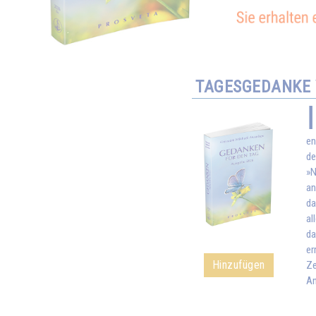
TAGESGEDANKE 
en
de
»N
an
da
al
da
er
Hinzufügen
Ze
An