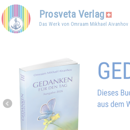
Prosveta Verlag
Das Werk von Omraam Mikhael Aivanhov
Prev