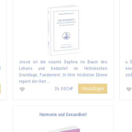
r
Jesod ist die neunte Sephira im Baum des
u G
d
Lebens und bedeutet im Hebräischen
ein
Grundlage, Fundament. In ihrer höchsten Ebene
sic
regiert der Herr …
Hinzufügen
26.00CHF
Harmonie und Gesundheit