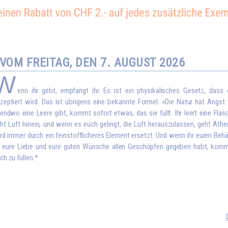
OM FREITAG, DEN 7. AUGUST 2026
W
enn ihr gebt, empfangt ihr. Es ist ein physikalisches Gesetz, dass
zeptiert wird. Das ist übrigens eine bekannte Formel: »Die Natur hat Angst
gendwo eine Leere gibt, kommt sofort etwas, das sie füllt. Ihr leert eine Flas
ht Luft hinein, und wenn es euch gelingt, die Luft herauszulassen, geht Äthe
rd immer durch ein feinstofflicheres Element ersetzt. Und wenn ihr euren Behä
r eure Liebe und eure guten Wünsche allen Geschöpfen gegeben habt, kom
ch zu füllen.*