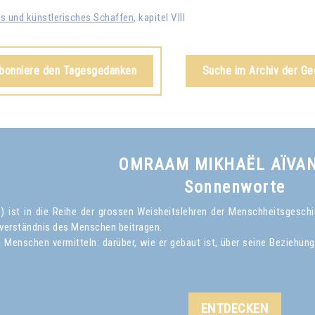
es und künstlerisches Schaffen
, kapitel VIII
abonniere den Tagesgedanken
Suche im Archiv der G
OMRAAM MIKHAËL AÏVA
Sonnenworte
ist in die Reihe der grossen Weisheitslehren der Menschheitsgeschich
verständnis des Menschen beitragen.
Menschen vermitteln: darüber, wie er gebaut ist, über seine Beziehun
ENTDECKEN