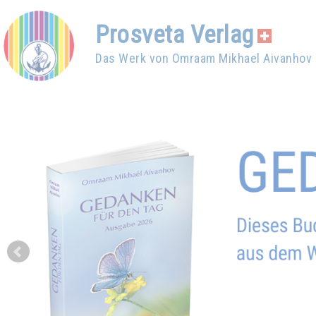
Prosveta Verlag
Das Werk von Omraam Mikhael Aivanhov
Prev