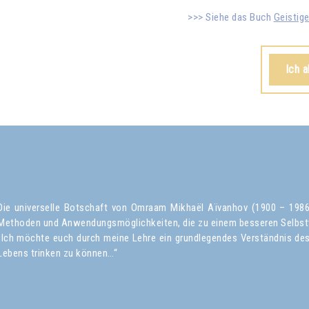
Siehe das Buch
Geistig
Ich 
Die universelle Botschaft von Omraam Mikhaël Aïvanhov (1900 – 1986) 
Methoden und Anwendungsmöglichkeiten, die zu einem besseren Selbst
„Ich möchte euch durch meine Lehre ein grundlegendes Verständnis des 
Lebens trinken zu können…“