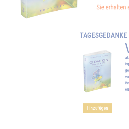
TAGESGEDANKE V
ak
ir
ge
wi
ih
eu
Hinzufügen