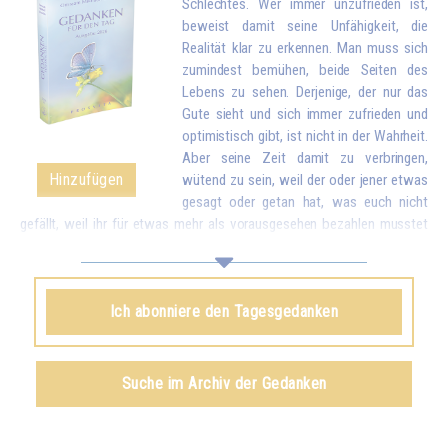
Schlechtes. Wer immer unzufrieden ist,
beweist damit seine Unfähigkeit, die
Realität klar zu erkennen. Man muss sich
zumindest bemühen, beide Seiten des
Lebens zu sehen. Derjenige, der nur das
Gute sieht und sich immer zufrieden und
optimistisch gibt, ist nicht in der Wahrheit.
Aber seine Zeit damit zu verbringen,
Hinzufügen
wütend zu sein, weil der oder jener etwas
gesagt oder getan hat, was euch nicht
gefällt, weil ihr für etwas mehr als vorausgesehen bezahlen musstet
oder sogar noch dümmer, weil das Essen zu verkocht, zu salzig oder
nicht salzig genug ist, wegen solch kleiner Unannehmlichkeiten zu
reagieren, als wären es Katastrophen, wird euch schließlich
Ich abonniere den Tagesgedanken
stumpfsinnig machen. Vergleicht deshalb diese Kleinigkeiten mit all
dem Reichtum, den euch das Leben bringt. Wenn ihr euch bewusst
werdet, dass ihr wegen kleiner Unstimmigkeiten vergessen könnt, wie
viele schöne und gute Dinge es in der Welt gibt und dass ihr das Leben
Suche im Archiv der Gedanken
eurer Familie und eurer Umgebung durcheinanderbringt, werdet ihr euch
schämen...*