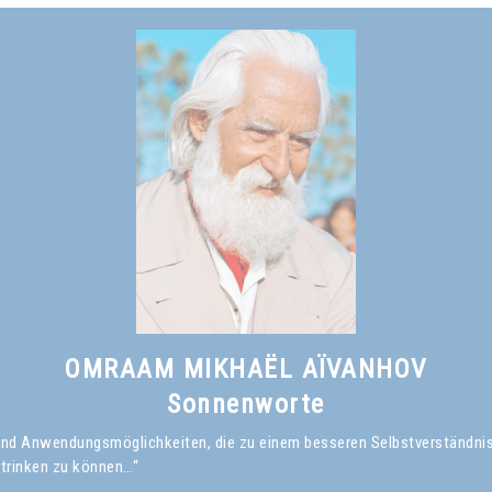
Omraam Mikhaël Aïvanhov
Siehe das Buch
Das Lächeln des Weisen
, kapitel I
OMRAAM MIKHAËL AÏVANHOV
Sonnenworte
en und Anwendungsmöglichkeiten, die zu einem besseren Selbstverständni
 trinken zu können…“