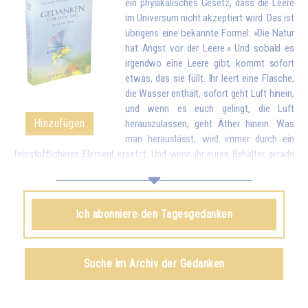
ein physikalisches Gesetz, dass die Leere
im Universum nicht akzeptiert wird. Das ist
übrigens eine bekannte Formel: »Die Natur
hat Angst vor der Leere.« Und sobald es
irgendwo eine Leere gibt, kommt sofort
etwas, das sie füllt. Ihr leert eine Flasche,
die Wasser enthält, sofort geht Luft hinein,
und wenn es euch gelingt, die Luft
Hinzufügen
herauszulassen, geht Äther hinein. Was
man herauslässt, wird immer durch ein
feinstofflicheres Element ersetzt. Und wenn ihr euren Behälter gerade
geleert habt, indem ihr eure Liebe und eure guten Wünsche allen
Geschöpfen gegeben habt, kommt sofort etwas von oben, um euch zu
füllen.*
Ich abonniere den Tagesgedanken
Omraam Mikhaël Aïvanhov
Siehe das Buch
Geistiges und künstlerisches Schaffen
,
Suche im Archiv der Gedanken
kapitel VIII