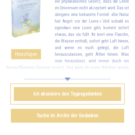
ein physikalisches Gesetz, dass die Leere
im Universum nicht akzeptiert wird. Das ist
übrigens eine bekannte Formel: »Die Natur
hat Angst vor der Leere.« Und sobald es
irgendwo eine Leere gibt, kommt sofort
etwas, das sie füllt. Ihr leert eine Flasche,
die Wasser enthält, sofort geht Luft hinein,
und wenn es euch gelingt, die Luft
Hinzufügen
herauszulassen, geht Äther hinein. Was
man herauslässt, wird immer durch ein
feinstofflicheres Element ersetzt. Und wenn ihr euren Behälter gerade
geleert habt, indem ihr eure Liebe und eure guten Wünsche allen
Geschöpfen gegeben habt, kommt sofort etwas von oben, um euch zu
füllen.*
Ich abonniere den Tagesgedanken
Omraam Mikhaël Aïvanhov
Siehe das Buch
Geistiges und künstlerisches Schaffen
,
Suche im Archiv der Gedanken
kapitel VIII