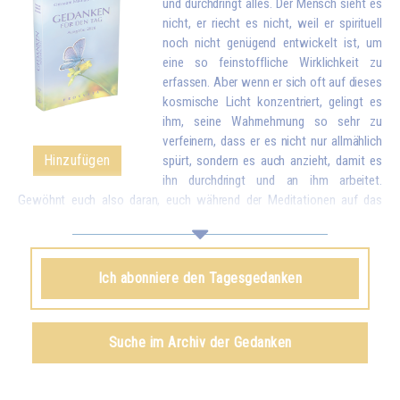
und durchdringt alles. Der Mensch sieht es
nicht, er riecht es nicht, weil er spirituell
noch nicht genügend entwickelt ist, um
eine so feinstoffliche Wirklichkeit zu
erfassen. Aber wenn er sich oft auf dieses
kosmische Licht konzentriert, gelingt es
ihm, seine Wahrnehmung so sehr zu
verfeinern, dass er es nicht nur allmählich
Hinzufügen
spürt, sondern es auch anzieht, damit es
ihn durchdringt und an ihm arbeitet.
Gewöhnt euch also daran, euch während der Meditationen auf das
himmlische Licht zu konzentrieren, um es anzuziehen und in euch
einzuführen. Es wird nach und nach alle verbrauchten, kranken Partikel
eures Körpers durch neue, reinere Partikel ersetzen. Und wenn ihr einmal
Ich abonniere den Tagesgedanken
das Licht in euch aufgesogen habt, könnt ihr euch noch üben, dieses
Licht in die ganze Welt zu schicken, um allen Menschen zu helfen.*
Omraam Mikhaël Aïvanhov
Suche im Archiv der Gedanken
Siehe das Buch
Das Licht, lebendiger Geist
, kapitel IX