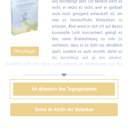
und durchdringt alles. Der Mensch sieht es
nicht, er riecht es nicht, weil er spirituell
noch nicht genügend entwickelt ist, um
eine so feinstoffliche Wirklichkeit zu
erfassen. Aber wenn er sich oft auf dieses
kosmische Licht konzentriert, gelingt es
ihm, seine Wahrnehmung so sehr zu
verfeinern, dass er es nicht nur allmählich
Hinzufügen
spürt, sondern es auch anzieht, damit es
ihn durchdringt und an ihm arbeitet.
Gewöhnt euch also daran, euch während der Meditationen auf das
himmlische Licht zu konzentrieren, um es anzuziehen und in euch
einzuführen. Es wird nach und nach alle verbrauchten, kranken Partikel
eures Körpers durch neue, reinere Partikel ersetzen. Und wenn ihr einmal
Ich abonniere den Tagesgedanken
das Licht in euch aufgesogen habt, könnt ihr euch noch üben, dieses
Licht in die ganze Welt zu schicken, um allen Menschen zu helfen.*
Omraam Mikhaël Aïvanhov
Suche im Archiv der Gedanken
Siehe das Buch
Das Licht, lebendiger Geist
, kapitel IX