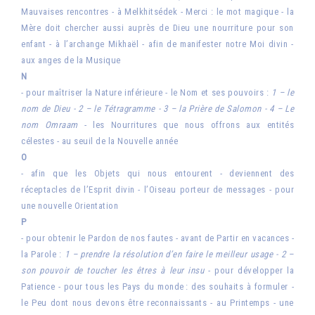
Mauvaises rencontres - à Melkhitsédek - Merci : le mot magique - la
Mère doit chercher aussi auprès de Dieu une nourriture pour son
enfant - à l’archange Mikhaël - afin de manifester notre Moi divin -
aux anges de la Musique
N
- pour maîtriser la Nature inférieure - le Nom et ses pouvoirs :
1 – le
nom de Dieu - 2 – le Tétragramme - 3 – la Prière de Salomon - 4 – Le
nom Omraam
- les Nourritures que nous offrons aux entités
célestes - au seuil de la Nouvelle année
O
- afin que les Objets qui nous entourent - devien­nent des
réceptacles de l’Esprit divin - l’Oiseau porteur de messages - pour
une nouvelle Orientation
P
- pour obtenir le Pardon de nos fautes - avant de Partir en vacances -
la Parole :
1 – prendre la résolution d’en faire le meilleur usage - 2 –
son pouvoir de toucher les êtres à leur insu
- pour développer la
Patience - pour tous les Pays du monde : des souhaits à formuler -
le Peu dont nous devons être reconnaissants - au Printemps - une