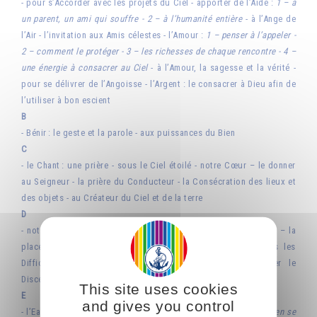
- pour s’Accorder avec les projets du Ciel - apporter de l’Aide :
1 – à
un parent, un ami qui souffre - 2 – à l’humanité entière
- à l’Ange de
l’Air - l’invitation aux Amis célestes - l’Amour :
1 – penser à l’appeler -
2 – comment le protéger - 3 – les richesses de chaque rencontre - 4 –
une énergie à consacrer au Ciel
- à l’Amour, la sagesse et la vérité -
pour se délivrer de l’Angoisse - l’Argent : le consacrer à Dieu afin de
l’utiliser à bon escient
B
- Bénir : le geste et la parole - aux puissances du Bien
C
- le Chant : une prière - sous le Ciel étoilé - notre Cœur – le donner
au Seigneur - la prière du Conducteur - la Consécration des lieux et
des objets - au Créateur du Ciel et de la terre
D
- notre Demeure intérieure a aussi besoin de protection - Dieu – la
place que nous devons Lui donner dans notre vie - dans les
Difficultés - pour trouver la bonne Direction - demander le
Discernement afin de ne pas commettre d’injustice
This site uses cookies
E
and gives you control
- l’Eau :
1 – en se lavant le visage - 2 – en prenant un bain - 3 – en se