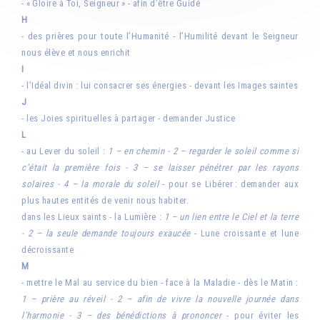
- « Gloire à Toi, Seigneur » - afin d’être Guidé
H
- des prières pour toute l’Humanité - l’Humilité devant le Seigneur
nous élève et nous enrichit
I
- l’Idéal divin : lui consacrer ses énergies - devant les Images saintes
J
- les Joies spirituelles à partager - demander Justice
L
- au Lever du soleil :
1 – en chemin - 2 – regarder le soleil comme si
c’était la première fois - 3 – se laisser pénétrer par les rayons
solaires - 4 – la morale du soleil
- pour se Libérer : demander aux
plus hautes entités de venir nous habiter.
dans les Lieux saints - la Lumière :
1 – un lien entre le Ciel et la terre
- 2 – la seule demande toujours exaucée
- Lune croissante et lune
décroissante
M
- mettre le Mal au service du bien - face à la Maladie - dès le Matin :
1 – prière au réveil - 2 – afin de vivre la nouvelle journée dans
l’harmonie - 3 – des bénédictions à prononcer
- pour éviter les