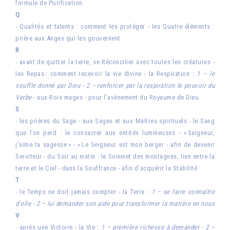
formule de Purification
Q
- Qualités et talents : comment les protéger - les Quatre éléments :
prière aux Anges qui les gouvernent
R
- avant de quitter la terre, se Réconcilier avec toutes les créatures -
les Repas : comment recevoir la vie divine - la Respiration :
1 – le
souffle donné par Dieu - 2 – renforcer par la respiration le pouvoir du
Verbe
- aux Rois mages - pour l’avènement du Royaume de Dieu
S
- les prières du Sage - aux Sages et aux Maîtres spirituels - le Sang
que l’on perd : le consacrer aux entités lumineuses - « Seigneur,
j’aime ta sagesse » - « Le Seigneur est mon berger - afin de devenir
Serviteur - du Soir au matin - le Sommet des montagnes, lien entre la
terre et le Ciel - dans la Souffrance - afin d’acquérir la Stabilité
T
- le Temps ne doit jamais compter - la Terre :
1 – se faire connaître
d’elle - 2 – lui demander son aide pour transformer la matière en nous
V
- après une Victoire - la Vie :
1 – première richesse à demander - 2 –