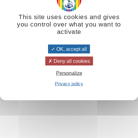
This site uses cookies and gives
you control over what you want to
activate
s de la création spirituelle. En édifiant son œuvre, l'artiste entrepren
 le spiritualiste accomplit sur lui-même un travail de création identique à 
OK, accept all
Deny all cookies
Personalize
Privacy policy