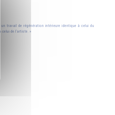
d un travail de régénération intérieure identique à celui du
celui de l'artiste. »