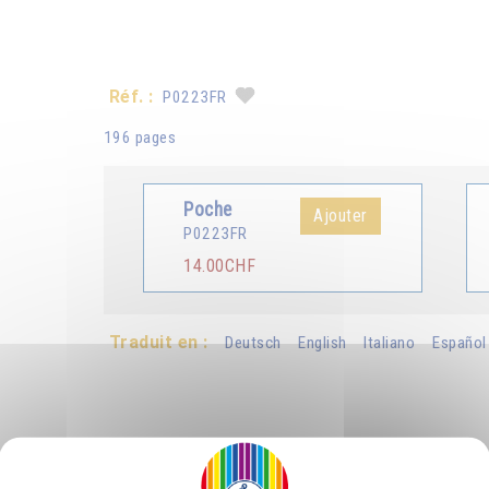
Réf. :
P0223FR
196 pages
Poche
Ajouter
P0223FR
14.00CHF
Traduit en :
Deutsch
English
Italiano
Español