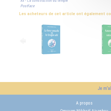
XII - La construction du temple
Postface
Les acheteurs de cet article ont également 
Je m'a
A propos
Omraam Mikhaël Aïvanhov