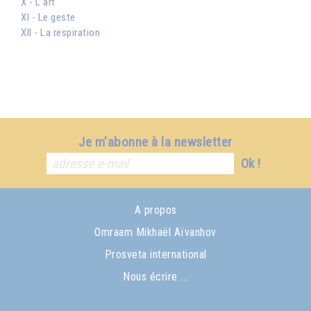
X - L'art
XI - Le geste
XII - La respiration
Je m'abonne à la newsletter
Ok !
A propos
Omraam Mikhaël Aïvanhov
Prosveta international
Nous écrire ...