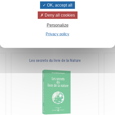
OK, accept all
à
Comment favoriser les manifestations de la
Co
Deny all cookies
e
nature supérieure en soi et chez les autres.
l'a
Personalize
pla
Privacy policy
Ajouter
14.00CHF
Les secrets du livre de la Nature