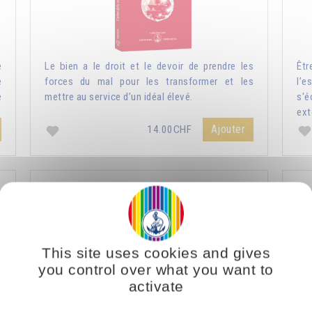
e
Le bien a le droit et le devoir de prendre les
Êtr
e
forces du mal pour les transformer et les
l’e
e
mettre au service d’un idéal élevé.
s'
ext
Ajouter
14.00CHF
Nature humaine et nature divine
L
This site uses cookies and gives
you control over what you want to
activate