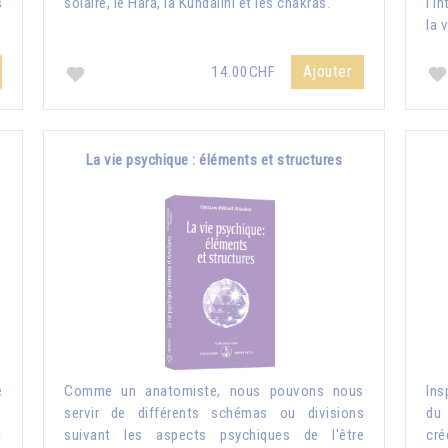
s
solaire, le Hara, la Kundalini et les chakras.
l’i
la 
Ajouter
14.00CHF
La vie psychique : éléments et structures
e
Comme un anatomiste, nous pouvons nous
Ins
s
servir de différents schémas ou divisions
du 
n
suivant les aspects psychiques de l'être
cré