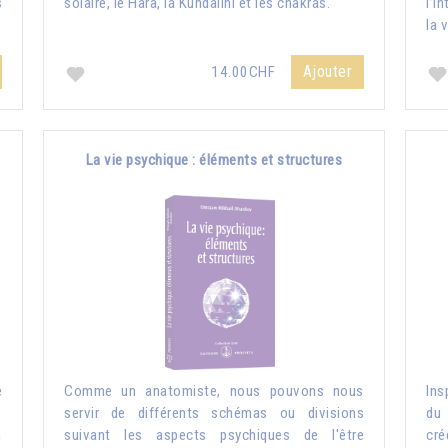
s
solaire, le Hara, la Kundalini et les chakras.
l’i
la 
Ajouter
14.00CHF
La vie psychique : éléments et structures
e
Comme un anatomiste, nous pouvons nous
Ins
s
servir de différents schémas ou divisions
du 
n
suivant les aspects psychiques de l'être
cré