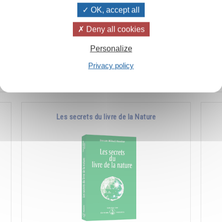
OK, accept all
à
Comment favoriser les manifestations de la
Co
Deny all cookies
e
nature supérieure en soi et chez les autres.
l'a
Personalize
pla
Privacy policy
Ajouter
14.00CHF
Les secrets du livre de la Nature