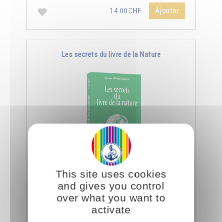
Ajouter
14.00CHF
Les secrets du livre de la Nature
En spiritualité, lire c'est être capable de
This site uses cookies
déchiffrer le côté subtil et caché des objets et
and gives you control
des créatures.
over what you want to
activate
Ajouter
14.00CHF