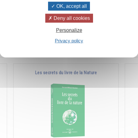
OK, accept all
à
Comment favoriser les manifestations de la
Co
Deny all cookies
e
nature supérieure en soi et chez les autres.
l'a
Personalize
pla
Privacy policy
Ajouter
14.00CHF
Les secrets du livre de la Nature