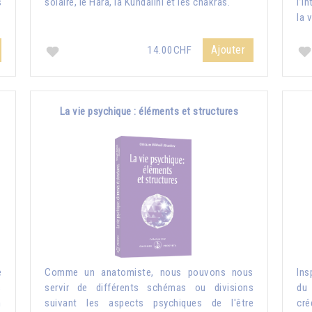
s
solaire, le Hara, la Kundalini et les chakras.
l’i
la 
Ajouter
14.00CHF
La vie psychique : éléments et structures
e
Comme un anatomiste, nous pouvons nous
Ins
s
servir de différents schémas ou divisions
du 
n
suivant les aspects psychiques de l'être
cré