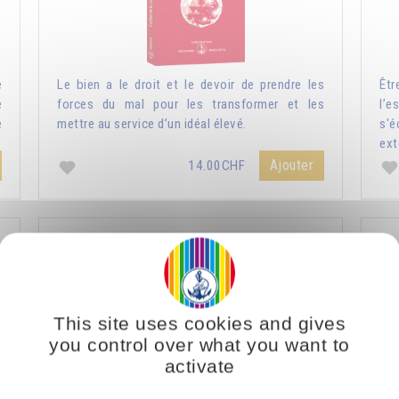
e
Le bien a le droit et le devoir de prendre les
Êtr
e
forces du mal pour les transformer et les
l’e
e
mettre au service d’un idéal élevé.
s'
ext
Ajouter
14.00CHF
Nature humaine et nature divine
L
This site uses cookies and gives
you control over what you want to
activate