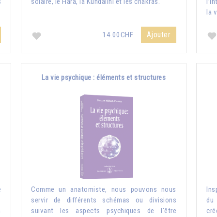
s
solaire, le Hara, la Kundalini et les chakras.
l’i
la 
Ajouter
14.00CHF
La vie psychique : éléments et structures
e
Comme un anatomiste, nous pouvons nous
Ins
s
servir de différents schémas ou divisions
du 
n
suivant les aspects psychiques de l'être
cré