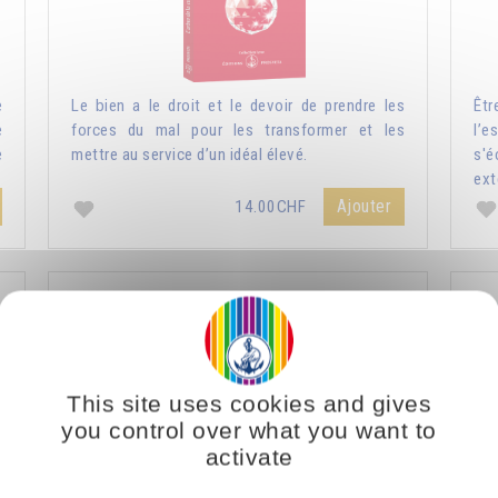
e
Le bien a le droit et le devoir de prendre les
Êtr
e
forces du mal pour les transformer et les
l’e
e
mettre au service d’un idéal élevé.
s'
ext
Ajouter
14.00CHF
Nature humaine et nature divine
L
This site uses cookies and gives
you control over what you want to
activate