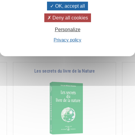
OK, accept all
à
Comment favoriser les manifestations de la
Co
Deny all cookies
e
nature supérieure en soi et chez les autres.
l'a
Personalize
pla
Privacy policy
Ajouter
14.00CHF
Les secrets du livre de la Nature