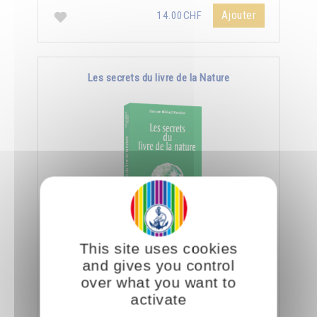
Ajouter
14.00CHF
Les secrets du livre de la Nature
En spiritualité, lire c'est être capable de
This site uses cookies
déchiffrer le côté subtil et caché des objets et
and gives you control
des créatures.
over what you want to
activate
Ajouter
14.00CHF